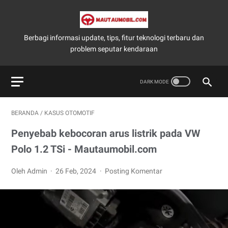
Berbagi informasi update, tips, fitur teknologi terbaru dan
problem seputar kendaraan
BERANDA
/
KASUS OTOMOTIF
Penyebab kebocoran arus listrik pada VW
Polo 1.2 TSi - Mautaumobil.com
Oleh Admin
26 Feb, 2024
Posting Komentar