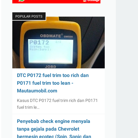
POPULAR POSTS
DTC P0172 fuel trim too rich dan
P0171 fuel trim too lean -
Mautaumobil.com
Kasus DTC P0172 fuel trim rich dan P0171
fuel trim le…
Penyebab check engine menyala
tanpa gejala pada Chevrolet
bermesin ecotec (Spin, Sonic dan