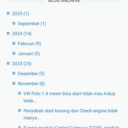
BLOG ARCHIVE
2025
(1)
September
(1)
2024
(14)
Februari
(9)
Januari
(5)
2023
(25)
Desember
(5)
November
(8)
VW Polo 1.4 mesin bisa start tidak mau hidup
tidak...
Penyebab start kosong dan Check engine tidak
menya...
Fungsi module Central Gateway (CGW), module