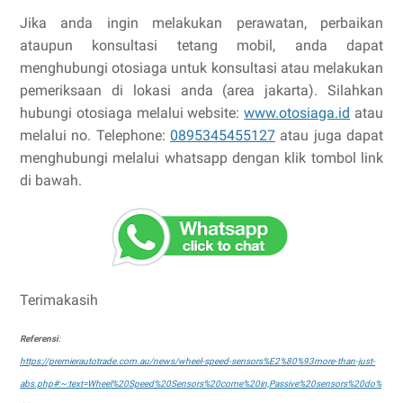
Jika anda ingin melakukan perawatan, perbaikan
ataupun konsultasi tetang mobil, anda dapat
menghubungi otosiaga untuk konsultasi atau melakukan
pemeriksaan di lokasi anda (area jakarta). Silahkan
hubungi otosiaga melalui website:
www.otosiaga.id
atau
melalui no. Telephone:
0895345455127
atau juga dapat
menghubungi melalui whatsapp dengan klik tombol link
di bawah.
Terimakasih
Referensi
:
https://premierautotrade.com.au/news/wheel-speed-sensors%E2%80%93more-than-just-
abs.php#:~:text=Wheel%20Speed%20Sensors%20come%20in,Passive%20sensors%20do%